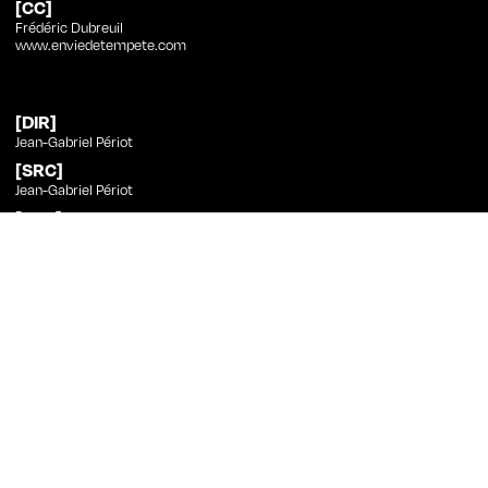
[CC]
Frédéric Dubreuil
www.enviedetempete.com
[DIR]
Jean-Gabriel Périot
[SRC]
Jean-Gabriel Périot
[PHT]
Thibault Jacquin
[ED]
Jean-Gabriel Périot
[SND]
Dana Farzanehpour
[MUS]
Les Marquises
[CST]
Denis Lavant, Simon Guélat