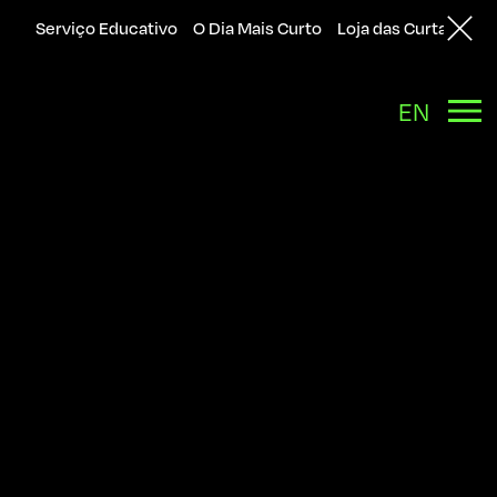
Serviço Educativo
O Dia Mais Curto
Loja das Curtas
Sol
Back
EN