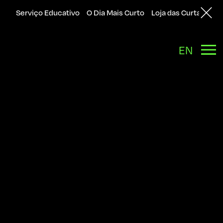
Serviço Educativo
O Dia Mais Curto
Loja das Curtas
Sol
Back
EN