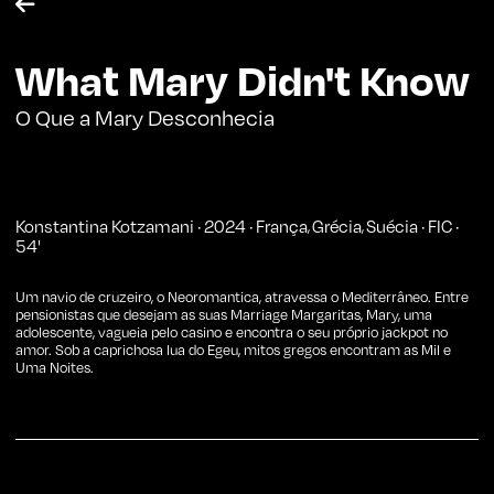

What Mary Didn't Know
O Que a Mary Desconhecia
Konstantina Kotzamani
·
2024
·
França
Grécia
Suécia
·
FIC
·
,
,
54
'
Um navio de cruzeiro, o Neoromantica, atravessa o Mediterrâneo. Entre
pensionistas que desejam as suas Marriage Margaritas, Mary, uma
adolescente, vagueia pelo casino e encontra o seu próprio jackpot no
amor. Sob a caprichosa lua do Egeu, mitos gregos encontram as Mil e
Uma Noites.