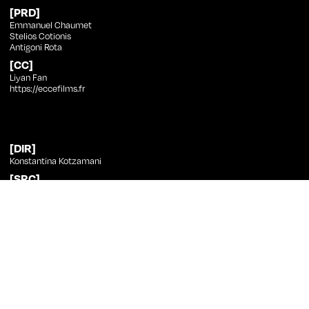
[PRD]
Emmanuel Chaumet
Stelios Cotionis
Antigoni Rota
[CC]
Liyan Fan
https://eccefilms.fr
[DIR]
Konstantina Kotzamani
[SRC]
Konstantina Kotzamani
[PHT]
Giorgos Karvelas GSC
[ED]
Livia Neroutsopoulou
[SND]
Persefoni Miliou