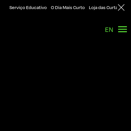
Serviço Educativo
O Dia Mais Curto
Loja das Curtas
Sol
Back
EN