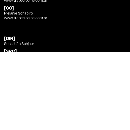
www.trapeciocine.com.ar
[CC]
Melanie Schapiro
www.trapeciocine.com.ar
[DIR]
Sebastián Schjaer
[SRC]
Melanie Schapiro
[PHT]
Sebastián Schjaer
[ED]
Sebastián Schjaer
[SND]
Francisco Polosecki, Sebastián Schjaer
[CST]
Melanie Schapiro