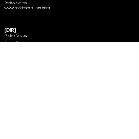
Pedro Neves
www.reddesertfilms.com
[DIR]
Pedro Neves
[SRC]
Pedro Neves
[PHT]
Pedro Neves
[ED]
Pedro Neves, Tomás Baltazar
[SND]
Maurício D'Orey, Ricardo Leite
Pedro Neves
no Curtas