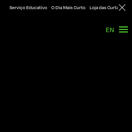
Serviço Educativo
O Dia Mais Curto
Loja das Curtas
Sol
Back
EN