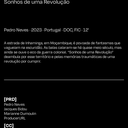
Sonhos de uma Revolução
Pedro Neves
·
2023
·
Portugal
·
DOC
,
FIC
·
12
'
A estrada de Inhaminga, em Moçambique, é povoada de fantasmas que
vagueiam na escuridão. As balas calaram-se há quase meio século, mas
ainda se ouve o eco da guerra colonial. “Sonhos de uma Revolução”
deambula por esse território e pelas memórias traumáticas de uma
revolução por cumprir.
[PRD]
Pedro Neves
Jacques Bidou
Marianne Dumoulin
ProducerURL
[CC]