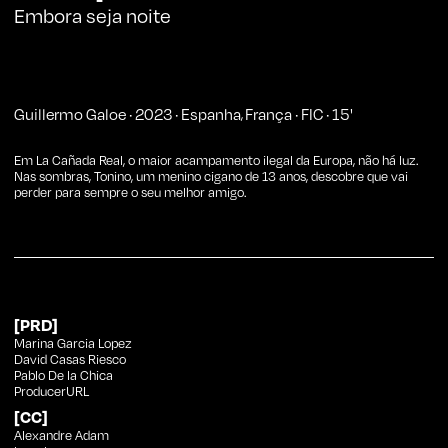
Embora seja noite
Guillermo Galoe
·
2023
·
Espanha
França
·
FIC
·
15
'
,
Em La Cañada Real, o maior acampamento ilegal da Europa, não há luz.
Nas sombras, Tonino, um menino cigano de 13 anos, descobre que vai
perder para sempre o seu melhor amigo.
[PRD]
Marina Garcia Lopez
David Casas Riesco
Pablo De la Chica
ProducerURL
[CC]
Alexandre Adam