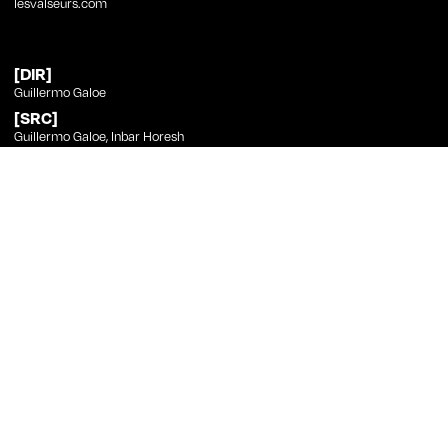
lesvalseurs.com
[DIR]
Guillermo Galoe
[SRC]
Guillermo Galoe, Inbar Horesh
[PHT]
Alana Mejía González
[ED]
Victoria Lammers
[SND]
Antoine Bertucci, Fernando Aliaga
[CST]
Antonio Fernández, Nasser Rokni
Guillermo Galoe
no Curtas