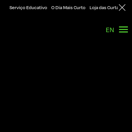
Serviço Educativo
O Dia Mais Curto
Loja das Curtas
Sol
Back
EN