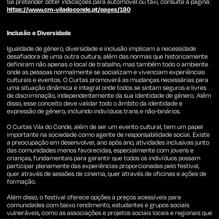
Se pretender obter indicações para automóvel ou táxi, consulte a página:
https://www.cm-viladoconde.pt/pages/180
Inclusão e Diversidade
Igualdade de género, diversidade e inclusão implicam a necessidade
desafiadora de uma outra cultura, além das normas que historicamente
definiram não apenas o local de trabalho, mas também todo o ambiente
onde as pessoas normalmente se socializam e vivenciam experiências
culturais e eventos. O Curtas promoverá as mudanças necessárias para
uma situação dinâmica e integral onde todos se sintam seguros e livres
de discriminação, independentemente da sua identidade de género. Além
disso, esse conceito deve validar todo o âmbito da identidade e
expressão de género, incluindo indivíduos trans e não-binários.
O Curtas Vila do Conde, além de ser um evento cultural, tem um papel
importante na sociedade como agente de responsabilidade social. Existe
a preocupação em desenvolver, ano após ano, atividades inclusivas junto
das comunidades menos favorecidas, especialmente com jovens e
crianças, fundamentais para garantir que todos os indivíduos possam
participar plenamente das experiências proporcionadas pelo festival,
quer através de sessões de cinema, quer através de oficinas e ações de
formação.
Além disso, o festival oferece opções a preços acessíveis para
comunidades com baixo rendimento, estudantes e grupos sociais
vulneráveis, como as associações e projetos sociais locais e regionais que