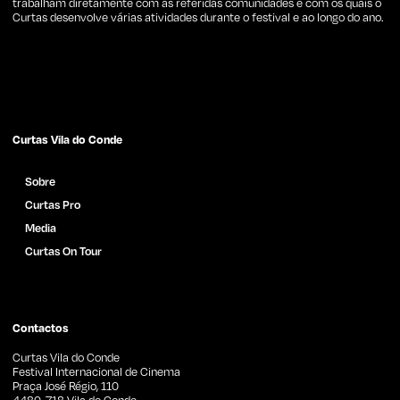
trabalham diretamente com as referidas comunidades e com os quais o
Curtas desenvolve várias atividades durante o festival e ao longo do ano.
Curtas Vila do Conde
Sobre
Curtas Pro
Media
Curtas On Tour
Catálogo de Filmes
Notícias
Imprensa
Contactos
Curtas Vila do Conde
Festival Internacional de Cinema
Praça José Régio, 110