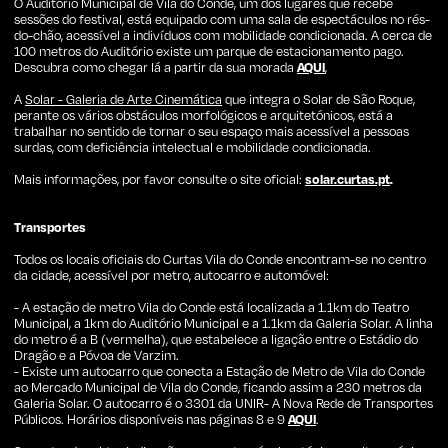
O Auditório Municipal de Vila do Conde, um dos lugares que recebe
sessões do festival, está equipado com uma sala de espectáculos no rés-
do-chão, acessível a indivíduos com mobilidade condicionada. A cerca de
100 metros do Auditório existe um parque de estacionamento pago.
Descubra como chegar lá a partir da sua morada
AQUI
,
A
Solar - Galeria de Arte Cinemática
que integra o Solar de São Roque,
perante os vários obstáculos morfológicos e arquitetónicos, está a
trabalhar no sentido de tornar o seu espaço mais acessível a pessoas
surdas, com deficiência intelectual e mobilidade condicionada.
Mais informações, por favor consulte o site oficial:
solar.curtas.pt
.
Transportes
Todos os locais oficiais do Curtas Vila do Conde encontram-se no centro
da cidade, acessível por metro, autocarro e automóvel:
- A estação de metro Vila do Conde está localizada a 1.1km do Teatro
Subscrever Newsletter
Municipal, a 1km do Auditório Municipal e a 1.1km da Galeria Solar. A linha
do metro é a B (vermelha), que estabelece a ligação entre o Estádio do
Dragão e a Póvoa de Varzim.
- Existe um autocarro que conecta a Estação de Metro de Vila do Conde
ao Mercado Municipal de Vila do Conde, ficando assim a 230 metros da
Galeria Solar. O autocarro é o 3301 da UNIR- A Nova Rede de Transportes
Públicos. Horários disponíveis nas páginas 8 e 9
AQUI
.