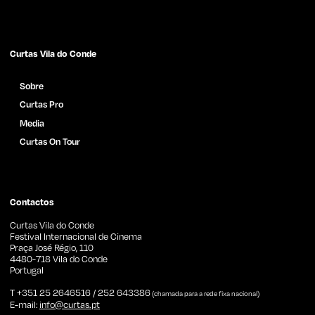
Curtas Vila do Conde
Sobre
Curtas Pro
Media
Curtas On Tour
Catálogo de Filmes
Notícias
Imprensa
Contactos
Curtas Vila do Conde
Festival Internacional de Cinema
Praça José Régio, 110
4480-718 Vila do Conde
Portugal
T +351 25 2646516 / 252 643386
(chamada para a rede fixa nacional)
E-mail:
info@curtas.pt