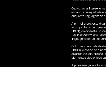
O programa
Stereo
, uma
espaço privilegiado de e
enquanto linguagem de ex
A primeira proposta é da
acompanhado pelo percuss
(1971), do cineasta Bruc
Baillie encontra em Ranal
linguagem do rock exper
Outro momento de destaqu
(1960), clássico do cinem
as artes visuais, propõe
elementos eletrónicos pa
A programação inclui ain
Kirby
, que colabora com
com Solange, Eddie Chaco
musicando em tempo real 
feedback visual e tecnol
operam em simbiose.
Estes três cine-concert
VIERNULVIER
e
Film Fes
do Curtas Vila do Conde 