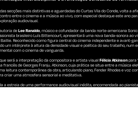
 das secções mais distintivas e aguardadas do Curtas Vila do Conde, volta a 
ncontro entre o cinema e a música ao vivo, com especial destaque este ano par
ploração audiovisual.
 autoria de
Lee Ranaldo
, músico e cofundador da banda norte-americana Sonic 
ionista brasileiro Luís Bittencourt, apresentará uma nova banda-sonora ao viv
e Baillie. Reconhecido como figura central do cinema independente e avant-ga
do um intérprete à altura da densidade visual e poética do seu trabalho, num 
imental com o cinema de vanguarda.
e será a interpretação da compositora e artista visual
Félicia Atkinson
para 
a francês de Georges Franju. Atkinson, cuja prática se situa entre a música elet
 uma leitura contemporânea da obra, articulando piano, Fender Rhodes e voz 
ra criar uma atmosfera sensorial e meditativa.
da a estreia de uma performance audiovisual inédita, encomendada ao pianist
Nika Milano
, artista audiovisual venezuelana radicada na Cidade do México. Co
n e Frank Ocean, Kirby apresenta-se ao piano e teclados ao lado de
Rory McC
um filme criado especialmente para esta ocasião. Milano, cuja prática combin
ogias obsoletas, constrói imagens abstratas e rítmicas, numa proposta imers
os são apresentados no âmbito do programa
Stereo
com coprodução da
Curtas
t Gent
, e em articulação com o festival
Videodroom
, reforçando a vocação int
na produção e difusão de obras inovadoras no cruzamento entre cinema e mús