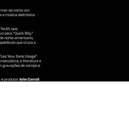
afirmar-se como um
a a música eletrónica
Youth, que,
o para "Quick Billy"
rde norte-americano,
espetáculo que cruza a
"Les Yeux Sans Visage"
roacústica, a literatura e
com gravações de campo e
a e produtor
John Carroll
nhecido pelo seu trabalho
arthy
(sintetizadores),
a síntese analógica,
iva onde som e imagem
 Metragens CRL
,
ernacional e colaborativa
ica.