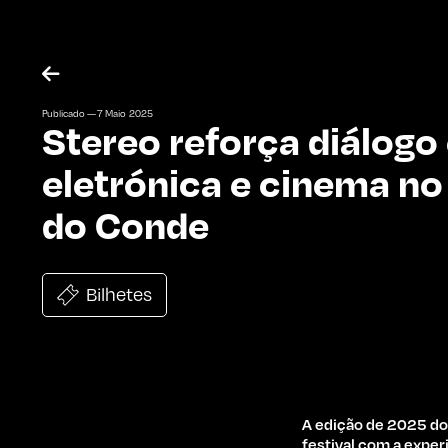

Publicado —
7
Maio
2025
Stereo reforça diálogo
eletrónica e cinema no
do Conde
Bilhetes
A edição de 2025 do
festival com a exper