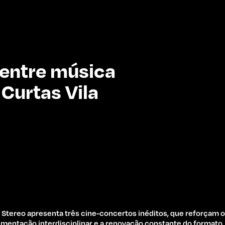
 entre música
 Curtas Vila
 Stereo apresenta três cine-concertos inéditos, que reforçam
imentação interdisciplinar e a renovação constante do formato.