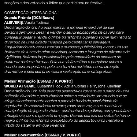
secções e dos votos do público que participou no festival.
COMPETIÇÃO INTERNACIONAL
Grande Prémio [DCN Beers]
ALIȘVERIȘ
, Vasile Todinca
Declaração do júri:
Ao acompanhar a jornada imparável da sua
personagem para pesar e vender o seu precioso rabo de cavalo para
conseguir pagar a renda, o filme transforma o género social num retrato
divertido de uma cidade invadida pelo capitalismo selvagem.
Enquadrando naturezas mortas e outdoors publicitários, e com um uso
brilhante de luzes de néon coloridas, sombras e imagens de câmaras de
vigilância, ficámos impressionados pela capacidade do cineasta de
misturar meios e formas. Pela sua visão crítica e perspicaz sobre o
mundo contemporâneo, pelo seu tom humorístico numa situação
dramática e pela sua promissora realização cinematográfica.
Melhor Animação [ESMAD / P. PORTO]
WORLD AT STAKE
, Susanna Flock, Adrian Jonas Haim, Jona Kleinlein
Declaração do júri:
Três eventos desportivos tornam-se o palco de uma
reflexão divertida e perturbadora sobre o estado de um mundo que se
afoga silenciosamente contra o pano de fundo da passividade do
espetador. Os realizadores provam, mais uma vez, a sua mestria na
manipulação de jogos de vídeo - confrontando o público, com precisão e
inteligência, com o que está em jogo. Usando clareza concetual e humor
negro, o filme transforma o espetáculo do desporto numa metáfora
nítida do sistema em que vivemos.
Melhor Documentário [ESMAD / P. PORTO]