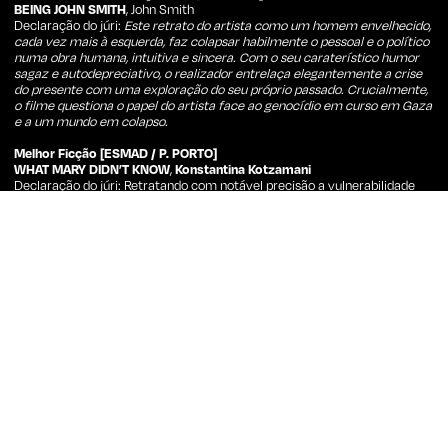
BEING JOHN SMITH
, John Smith
Declaração do júri:
Este retrato do artista como um homem envelhecido,
cada vez mais à esquerda, faz colapsar habilmente o pessoal e o político
numa obra humana, intuitiva e sincera. Com o seu caraterístico humor
sagaz e autodepreciativo, o realizador entrelaça elegantemente a crise
do presente com uma exploração do seu próprio passado. Crucialmente,
o filme questiona o papel do artista face ao genocídio em curso em Gaza
e a um mundo em colapso.
Melhor Ficção [ESMAD / P. PORTO]
WHAT MARY DIDN’T KNOW
,
Konstantina Kotzamani
Declaração do júri: Retratando com notável precisão a vulnerabilidade
emocional do desejo adolescente, este filme retrata a intensidade do
primeiro amor e do desgosto amoroso com profundidade e ternura.
Visualmente rico e emocionalmente complexo, oferece um olhar
assumidamente romântico sobre a juventude, a família e os momentos
despreocupados de saudade, nos quais a língua não é um obstáculo à
comunicação – tudo envolto em imagens deslumbrantes, detalhes
divertidos e os melhores nomes de cocktails do cinema.
Prémio do Público [Fricon]
COMO SI LA TIERRA SE LAS HUBIERA TRAGADO
, Natalia León
Candidato ao European Film Awards 2026
SOL MENOR
, André Silva Santos
COMPETIÇÃO NACIONAL