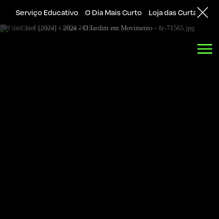
Serviço Educativo
O Dia Mais Curto
Loja das Curtas
Sol
Back