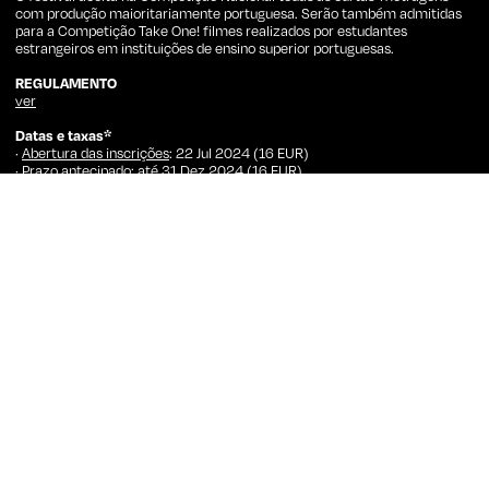
com produção maioritariamente portuguesa. Serão também admitidas
para a Competição Take One! filmes realizados por estudantes
estrangeiros em instituições de ensino superior portuguesas.
REGULAMENTO
ver
Datas e taxas*
·
Abertura das inscrições
: 22 Jul 2024 (16 EUR)
·
Prazo antecipado
: até 31 Dez 2024 (16 EUR)
·
Prazo normal
: até 28 Fev 2025 (20 EUR)
·
Prazo alargado
: até 30 Abr 2025 (25 EUR)
*As inscrições para a secção competitiva Take One! são gratuitas. Para
beneficiar das tarifas referidas, as candidaturas devem ser apresentadas
e pagas antes dos prazos anunciados.
PRAZO FINAL
30 de abril de 2025
NOTIFICAÇÃO DOS RESULTADOS
31 de maio de 2025
PLATAFORMAS DE INSCRIÇÃO
FILMFREEWAY
SHORTFILMDEPOT
FESTHOME