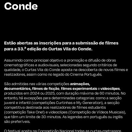
Conde
Estão abertas as inscrições para a submissão de filmes
para a 33.ª edição do Curtas Vila do Conde.
Assumindo como principal objetivo a promoção e difusão de obras
cinematográficas e audiovisuais, selecionadas segundo critérios de
qualidade, o Curtas Vila do Conde aposta na descoberta de novos filmes e
realizadores, assim como no legado do Cinema Português.
São admitidas nas várias competições
animações,
documentários, filmes
de ficção
,
filmes experimentais
e
videoclipes
,
produzidos em 2024 ou 2025, com duração máxima de 60 minutos. No
entanto, há excepções para determinadas categorias: como a secção
juvenil e infantil (competições Curtinhas e My Generation), a secção
competitiva destinada aos realizadores de filmes estudantis
(competição Take One!) e videoclipes (Competição de Vídeos Musicais),
que têm um limite de 30 minutos. As legendas em português ou inglês
são preferíveis.
O festival aceita na Competição Nacional todas as curtas-metragens