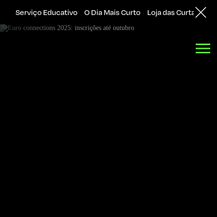
Serviço Educativo
O Dia Mais Curto
Loja das Curtas
Sol
Back