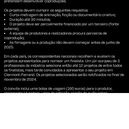
pretendam desenvolver coproduções.
Os projetos devem cumprir os seguintes requisitos:
Curta-metragem de animação, ficção ou documentário criativo;
Duração até 30 minutos;
O projeto deve ser parcialmente financiado por um terceiro (fonte
externa);
A equipa de produtores e realizadores procura parceiros de
coprodução;
As filmagens ou a produção não devem começar antes de junho de
2025.
Em cada país, os correspondentes nacionais recolhem e avaliam os
projetos apresentados para nomear um finalista. Um júri europeu de 3
profissionais da indústria seleciona então até 12 projetos de entre todos
os finalistas, mais tarde convidados a apresentar o seu projeto em
Clermont-Ferrand. Os projetos selecionados serão notificados no final de
novembro de 2024.
O convite inclui uma bolsa de viagem (160 euros) para o produtor,
alojamento (4 noites), vales de refeição, sessão de guião online,
formação em
pitch
, sessões de
pitching
, reuniões individuais, acesso a
eventos sociais e oportunidades de
networking
.
Os produtores devem enviar os seus projetos de curtas-metragens até
20 de outubro de 2024
para o representante do seu país. Em Portugal,
todas as inscrições devem ser enviadas para: