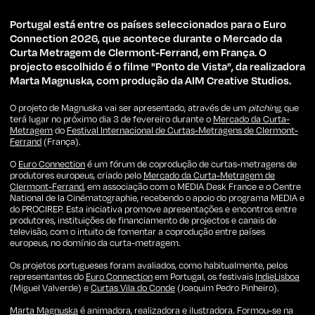
Portugal está entre os países seleccionados para o Euro
Connection 2026, que acontece durante o Mercado da
Curta Metragem de Clermont-Ferrand, em França. O
projecto escolhido é o filme "Ponto de Vista", da realizadora
Marta Magnuska, com produção da AIM Creative Studios.
O projeto de Magnuska vai ser apresentado, através de um
pitching
, que
terá lugar no próximo dia 3 de fevereiro durante o
Mercado da Curta-
Metragem
do
Festival Internacional de Curtas-Metragens de Clermont-
Ferrand
(França).
O
Euro Connection
é um fórum de coprodução de curtas-metragens de
produtores europeus, criado pelo
Mercado da Curta-Metragem de
Clermont-Ferrand
, em associação com o MEDIA Desk France e o Centre
National de la Cinématographie, recebendo o apoio do programa MEDIA e
do PROCIREP. Esta iniciativa promove apresentações e encontros entre
produtores, instituições de financiamento de projectos e canais de
televisão, com o intuito de fomentar a coprodução entre países
europeus, no domínio da curta-metragem.
Os projetos portugueses foram avaliados, como habitualmente, pelos
representantes do
Euro Connection
em Portugal, os festivais
IndieLisboa
(Miguel Valverde) e
Curtas Vila do Conde
(Joaquim Pedro Pinheiro).
Marta Magnuska
é animadora, realizadora e ilustradora. Formou-se na