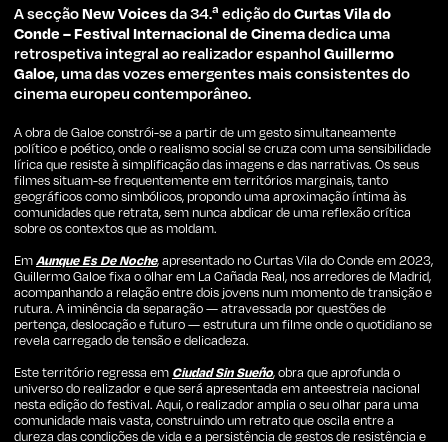
A secção
New Voices
da 34.ª edição do
Curtas Vila do
Conde – Festival Internacional de Cinema
dedica uma
retrospetiva integral ao realizador espanhol
Guillermo
Galoe
, uma das vozes emergentes mais consistentes do
cinema europeu contemporâneo.
A obra de Galoe constrói-se a partir de um gesto simultaneamente
político e poético, onde o realismo social se cruza com uma sensibilidade
lírica que resiste à simplificação das imagens e das narrativas. Os seus
filmes situam-se frequentemente em territórios marginais, tanto
geográficos como simbólicos, propondo uma aproximação íntima às
comunidades que retrata, sem nunca abdicar de uma reflexão crítica
sobre os contextos que as moldam.
Em
Aunque Es De Noche
, apresentado no Curtas Vila do Conde em 2023,
Guillermo Galoe fixa o olhar em La Cañada Real, nos arredores de Madrid,
acompanhando a relação entre dois jovens num momento de transição e
rutura. A iminência da separação — atravessada por questões de
pertença, deslocação e futuro — estrutura um filme onde o quotidiano se
revela carregado de tensão e delicadeza.
Este território regressa em
Ciudad Sin Sueño
, obra que aprofunda o
universo do realizador e que será apresentada em anteestreia nacional
nesta edição do festival. Aqui, o realizador amplia o seu olhar para uma
comunidade mais vasta, construindo um retrato que oscila entre a
dureza das condições de vida e a persistência de gestos de resistência e