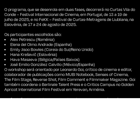
O programa, que se desenrola em duas fases, decorrerá no Curtas Vila do
Conde – Festival Internacional de Cinema, em Portugal, de 13 a 19 de
julho de 2025, e no FeKK – Festival de Curtas-Metragens de Liubliana, na
Eslovénia, de 17 a 24 de agosto de 2025.
Os participantes escolhidos são:
Alex Petrescu (Roménia)
Elena del Olmo Andrade (Espanha)
Emily Jisoo Bowles (Coreia do Sul/Reino Unido)
Hana Kreševič (Eslovénia)
Hava Masaeva (Bélgica/Países Baixos)
José Emilio González Calvillo (México/Espanha)
O workshop será orientado por Leonardo Goi, crítico de cinema e editor,
colaborador de publicações como MUBI Notebook, Senses of Cinema,
The Film Stage, Reverse Shot, Film Comment e Filmmaker Magazine. Goi
também coordena o Berlinale Talent Press e o Critics Campus no Golden
Apricot International Film Festival em Yerevan, Arménia.
A 7.ª edição do Workshop Europeu de Crítica Cinematográfica é
organizada pela European Network for Film Discourse (The END) e pela
revista Talking Shorts, com o apoio do programa Creative Europe MEDIA
da União Europeia. O projeto conta com a colaboração de oito festivais
europeus de curtas-metragens: Filmfest Dresden (Alemanha), Vienna
Shorts (Áustria), Curtas Vila do Conde – Festival Internacional de Cinema
(Portugal), Lago Film Fest (Itália), FeKK – Festival de Curtas-Metragens
de Liubliana (Eslovénia), Bucharest International Experimental Film
Festival (Roménia), Kortfilmfestival Leuven (Bélgica) e Vilnius Short Film