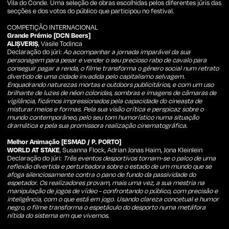
Vila do Conde. Uma seleção de obras escolhidas pelos diferentes júris das
secções e dos votos do público que participou no festival.
COMPETIÇÃO INTERNACIONAL
Grande Prémio [DCN Beers]
ALIȘVERIȘ
, Vasile Todinca
Declaração do júri:
Ao acompanhar a jornada imparável da sua
personagem para pesar e vender o seu precioso rabo de cavalo para
conseguir pagar a renda, o filme transforma o género social num retrato
divertido de uma cidade invadida pelo capitalismo selvagem.
Enquadrando naturezas mortas e outdoors publicitários, e com um uso
brilhante de luzes de néon coloridas, sombras e imagens de câmaras de
vigilância, ficámos impressionados pela capacidade do cineasta de
misturar meios e formas. Pela sua visão crítica e perspicaz sobre o
mundo contemporâneo, pelo seu tom humorístico numa situação
dramática e pela sua promissora realização cinematográfica.
Melhor Animação [ESMAD / P. PORTO]
WORLD AT STAKE
, Susanna Flock, Adrian Jonas Haim, Jona Kleinlein
Declaração do júri:
Três eventos desportivos tornam-se o palco de uma
reflexão divertida e perturbadora sobre o estado de um mundo que se
afoga silenciosamente contra o pano de fundo da passividade do
espetador. Os realizadores provam, mais uma vez, a sua mestria na
manipulação de jogos de vídeo - confrontando o público, com precisão e
inteligência, com o que está em jogo. Usando clareza concetual e humor
negro, o filme transforma o espetáculo do desporto numa metáfora
nítida do sistema em que vivemos.