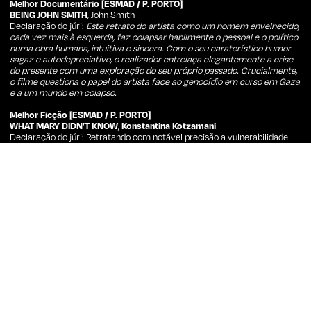
Melhor Documentário [ESMAD / P. PORTO]
BEING JOHN SMITH
, John Smith
Declaração do júri:
Este retrato do artista como um homem envelhecido,
cada vez mais à esquerda, faz colapsar habilmente o pessoal e o político
numa obra humana, intuitiva e sincera. Com o seu caraterístico humor
sagaz e autodepreciativo, o realizador entrelaça elegantemente a crise
do presente com uma exploração do seu próprio passado. Crucialmente,
o filme questiona o papel do artista face ao genocídio em curso em Gaza
e a um mundo em colapso.
Melhor Ficção [ESMAD / P. PORTO]
WHAT MARY DIDN’T KNOW
,
Konstantina Kotzamani
Declaração do júri: Retratando com notável precisão a vulnerabilidade
emocional do desejo adolescente, este filme retrata a intensidade do
primeiro amor e do desgosto amoroso com profundidade e ternura.
Visualmente rico e emocionalmente complexo, oferece um olhar
assumidamente romântico sobre a juventude, a família e os momentos
despreocupados de saudade, nos quais a língua não é um obstáculo à
comunicação – tudo envolto em imagens deslumbrantes, detalhes
divertidos e os melhores nomes de cocktails do cinema.
Prémio do Público [Fricon]
COMO SI LA TIERRA SE LAS HUBIERA TRAGADO
, Natalia León
Candidato ao European Film Awards 2026
SOL MENOR
, André Silva Santos