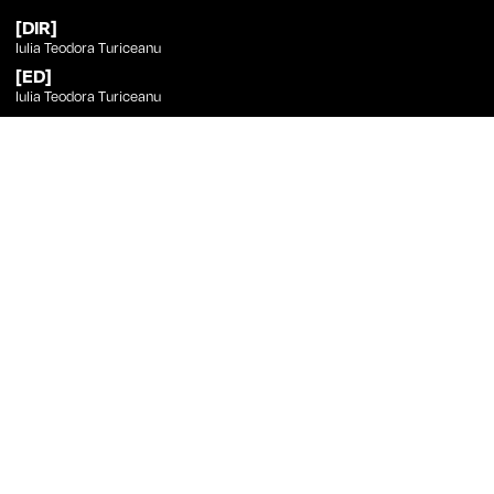
[DIR]
Iulia Teodora Turiceanu
[ED]
Iulia Teodora Turiceanu
[SND]
Sebastian Vîntu
[MUS]
Serban Petru Popa
[ANI]
Iulia Teodora Turiceanu, Leda Čačić, Michelle Möller
Iulia Teodora Turiceanu
at Curtas
Title
Direction