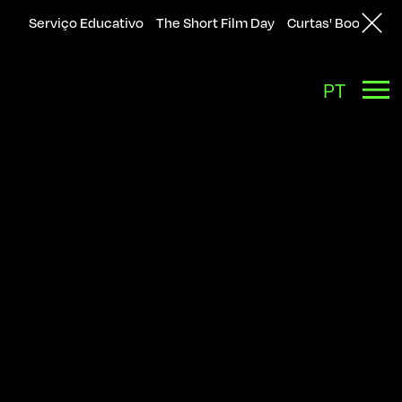
Serviço Educativo
The Short Film Day
Curtas' Bookshop
Back
PT