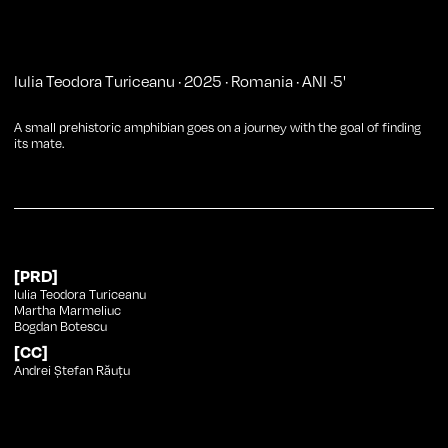
Iulia Teodora Turiceanu
·
2025
·
Romania
·
ANI
·
5
'
A small prehistoric amphibian goes on a journey with the goal of finding
its mate.
[PRD]
Iulia Teodora Turiceanu
Martha Marmeliuc
Bogdan Botescu
[CC]
Andrei Ștefan Răuțu