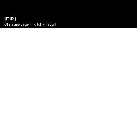
[DIR]
Christina Jauernik
,
Johann Lurf
[PHT]
Johann Lurf
[ED]
Johann Lurf
[ANI]
Christian Freude
Johann Lurf
no Curtas
Título
Realização