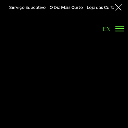
Serviço Educativo
O Dia Mais Curto
Loja das Curtas
Sol
Back
EN