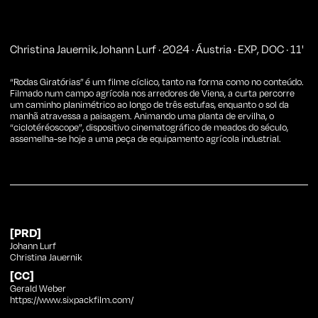
Christina Jauernik
Johann Lurf
·
2024
·
Áustria
·
EXP
,
DOC
·
11
'
,
“Rodas Giratórias”
é um filme cíclico, tanto na forma como no conteúdo.
Filmado num campo agrícola nos arredores de Viena, a curta percorre
um caminho planimétrico ao longo de três estufas, enquanto o sol da
manhã atravessa a paisagem. Animando uma planta de ervilha, o
“ciclotéréoscope”, dispositivo cinematográfico de meados do século,
assemelha-se hoje a uma peça de equipamento agrícola industrial.
[PRD]
Johann Lurf
Christina Jauernik
[CC]
Gerald Weber
https://www.sixpackfilm.com/